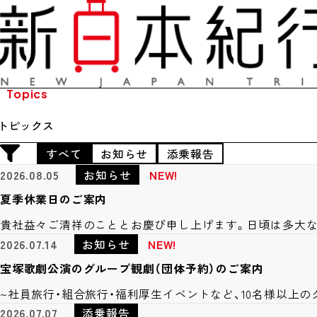
Topics
トピックス
すべて
お知らせ
添乗報告
2026.08.05
お知らせ
NEW!
夏季休業日のご案内
貴社益々ご清祥のこととお慶び申し上げます。日頃は多大
2026.07.14
お知らせ
NEW!
宝塚歌劇公演のグループ観劇（団体予約）のご案内
~社員旅行・組合旅行・福利厚生イベントなど、10名様以上
2026.07.07
添乗報告