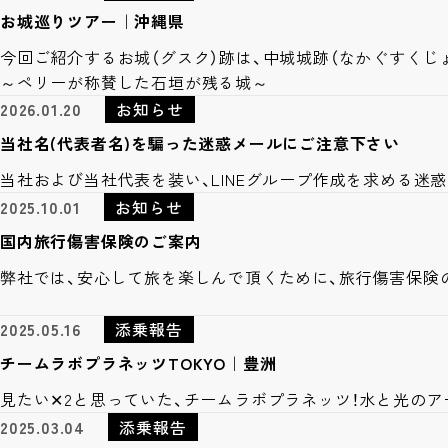
お城巡りツアー｜沖縄県
今回ご紹介するお城（グスク）跡は、中城城跡（なかぐすくじ
～ペリーが称賛した石垣が残る城～
2026.01.20
お知らせ
当社名(代表者名)を騙った迷惑メールにご注意下さい
当社および当社代表を装い、LINEグループ作成を求める迷
2025.10.01
お知らせ
国内旅行傷害保険のご案内
弊社では、安心して旅を楽しんで頂くために、旅行傷害保険
2025.05.16
添乗報告
チームラボプラネッツTOKYO｜豊洲
見たい✕2と思っていた、チームラボプラネッツ！水と光のア
2025.03.04
添乗報告