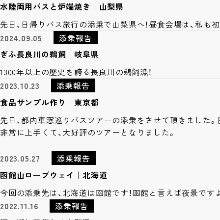
水陸両用バスと炉端焼き｜山梨県
先日、日帰りバス旅行の添乗で山梨県へ！昼食会場は、私も
2024.09.05
添乗報告
ぎふ長良川の鵜飼｜岐阜県
1300年以上の歴史を誇る長良川の鵜飼漁！
2023.10.23
添乗報告
食品サンプル作り｜東京都
先日、都内車窓巡りバスツアーの添乗をさせて頂きました。
非常に上手くて、大好評のツアーとなりました。
2023.05.27
添乗報告
函館山ロープウェイ｜北海道
今回の添乗先は、北海道は函館です！函館と言えば夜景です
2022.11.16
添乗報告