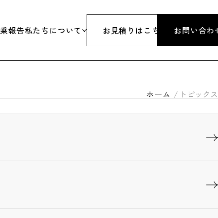
添乗報告
私たちについて
お見積りはこちら
お問い合わ
旅行
代表挨拶
ホーム
トピックス
行
沿革
&スノボツアー
会社概要
研修・パーティーイベント
アクセス
体
旅行業登録票
行
約款・条件書・その他