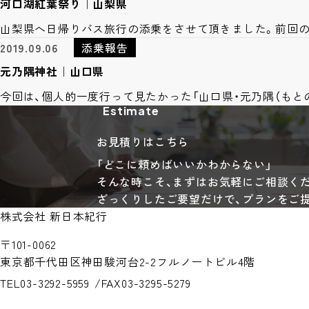
河口湖紅葉祭り｜山梨県
山梨県へ日帰りバス旅行の添乗をさせて頂きました。前回
2019.09.06
添乗報告
元乃隅神社｜山口県
今回は、個人的一度行って見たかった「山口県・元乃隅（もとの
Estimate
お見積りはこちら
「どこに頼めばいいかわからない」
そんな時こそ、まずはお気軽にご相談く
ざっくりしたご要望だけで、プランをご
株式会社 新日本紀行
〒101-0062
東京都千代田区神田駿河台2-2
フルノートビル4階
TEL
03-3292-5959
FAX
03-3295-5279