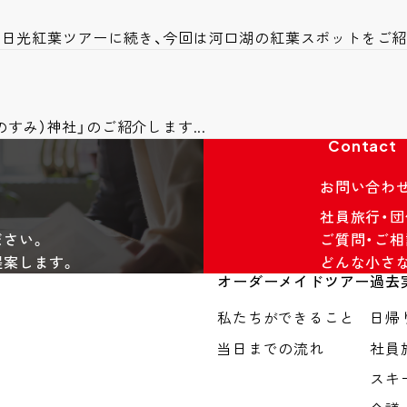
の日光紅葉ツアーに続き、今回は河口湖の紅葉スポットをご
すみ）神社」のご紹介します...
Contact
お問い合わ
社員旅行・
ださい。
ご質問・ご相
提案します。
どんな小さ
オーダーメイドツアー
過去
私たちができること
日帰
当日までの流れ
社員
スキ