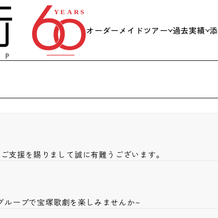
オーダーメイドツアー
過去実績
私たちができること
日帰り
当日までの流れ
社員旅
スキー
なご支援を賜りまして誠に有難うございます。
会議・
学校団
のグループで宝塚歌劇を楽しみませんか~
海外旅