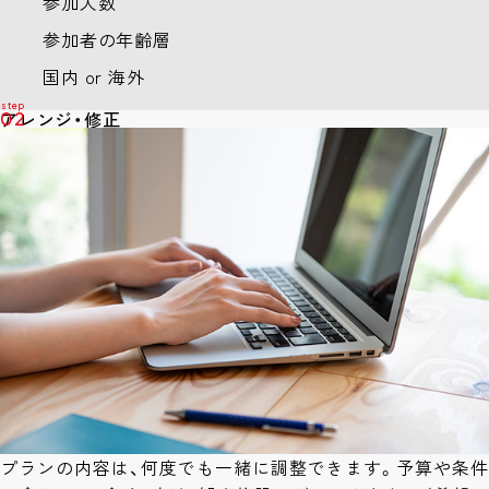
参加人数
参加者の年齢層
国内 or 海外
アレンジ・修正
02
プランの内容は、何度でも一緒に調整できます。予算や条件