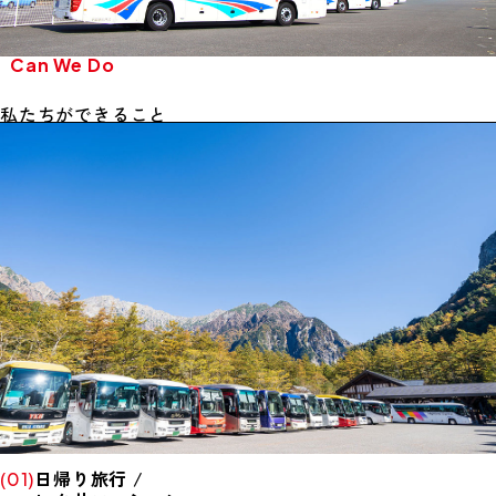
Can We Do
私たちができること
Day Trip & Recreation )
日帰り旅行 /
(01)