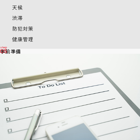
天候
渋滞
防犯対策
健康管理
事前準備
05