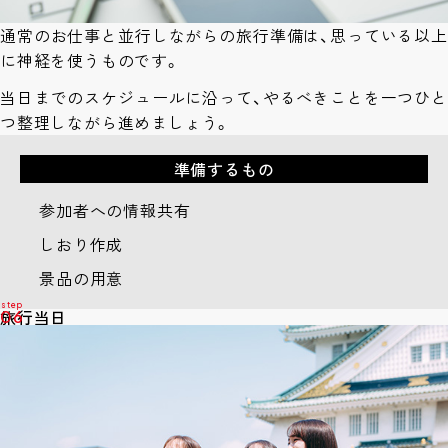
通常のお仕事と並行しながらの旅行準備は、思っている以上
に神経を使うものです。
当日までのスケジュールに沿って、やるべきことを一つひと
つ整理しながら進めましょう。
準備するもの
参加者への情報共有
しおり作成
景品の用意
旅行当日
06