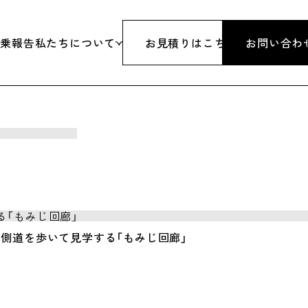
添乗報告
私たちについて
お見積りはこちら
お問い合わ
旅行
代表挨拶
行
沿革
&スノボツアー
会社概要
研修・パーティーイベント
アクセス
側道を歩いて見学する「もみじ回廊」
体
旅行業登録票
行
約款・条件書・その他