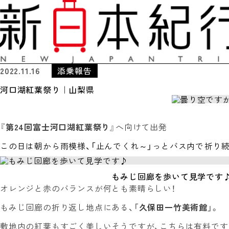
2022.11.16
添乗報告
河口湖紅葉祭り｜山梨県
『
第24回富士河口湖紅葉祭り
』へ向けて出発
この日は朝から雨模様、「止んでくれ～」っとバス内で祈り続
もみじ回廊を歩いて見学です
オレンジと赤のバランスが何とも素晴らしい！
もみじ回廊の折り返し地点にある、「
久保田一竹美術館
」。
敷地内の紅葉もすごく美しいそうですが、こちらは有料です