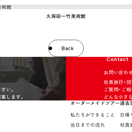
久保田一竹美術館
Back
Contact
お問い合わ
社員旅行・
ださい。
ご質問・ご相
提案します。
どんな小さ
オーダーメイドツアー
過去
私たちができること
日帰
当日までの流れ
社員