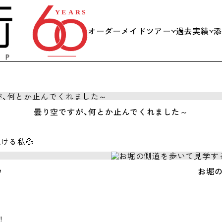
オーダーメイドツアー
過去実績
私たちができること
日帰り
当日までの流れ
社員旅
曇り空ですが、何とか止んでくれました～
スキー
ける私💦
会議・
♪
お堀の
学校団
海外旅
！