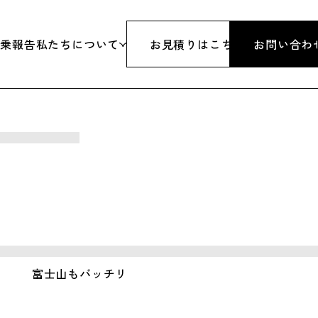
添乗報告
私たちについて
お見積りはこちら
お問い合わ
旅行
代表挨拶
行
沿革
&スノボツアー
会社概要
研修・パーティーイベント
アクセス
体
旅行業登録票
富士山もバッチリ
行
約款・条件書・その他