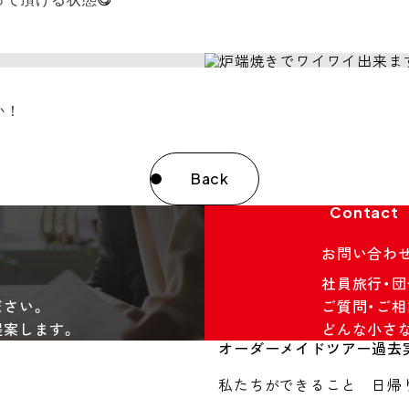
か！
Back
Contact
お問い合わ
社員旅行・
ださい。
ご質問・ご相
提案します。
どんな小さ
オーダーメイドツアー
過去
私たちができること
日帰