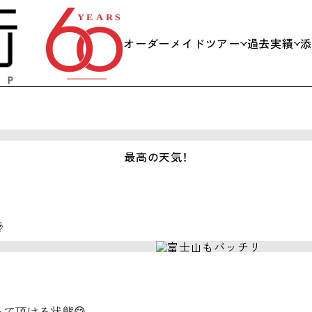
オーダーメイドツアー
過去実績
私たちができること
日帰り
当日までの流れ
社員旅
最高の天気！
スキー
会議・

学校団
海外旅
😋
って頂ける状態