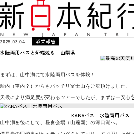
2025.03.04
添乗報告
水陸両用バスと炉端焼き｜山梨県
まずは、山中湖にて水陸両用バスを体験！
船内（車内？）からもバッチリ富士山をご覧頂けました。

天候により満足度が変わるツアーでしたが、まずは一安心
KABAバス｜水陸両用バス
山中湖を後にして、昼食会場（山麓園）の河口湖へ。
備長炭の囲炉裏がセッティングされており、すぐ召し上が