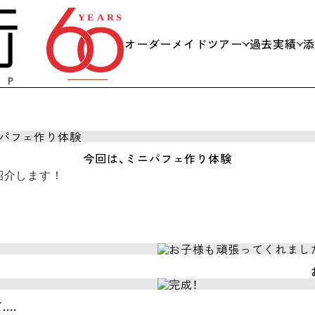
オーダーメイドツアー
過去実績
私たちができること
日帰り
当日までの流れ
社員旅
今回は、ミニパフェ作り体験
紹介します！
スキー
会議・
学校団
海外旅
..