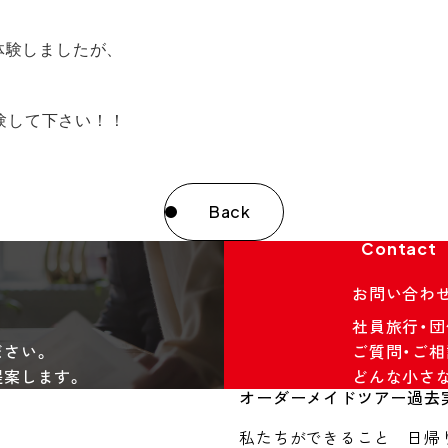
体験しましたが
、
体験して下さい！！
Back
Contact
お問い合わ
社員旅行・
ださい。
ご質問・ご相
提案します。
どんな小さ
オーダーメイドツアー
過去
私たちができること
日帰