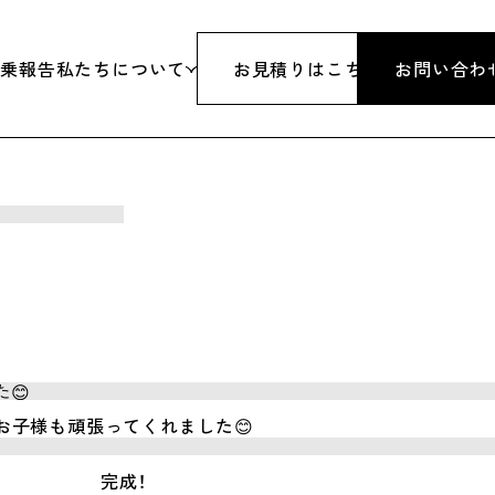
添乗報告
私たちについて
お見積りはこちら
お問い合わ
旅行
代表挨拶
行
沿革
&スノボツアー
会社概要
研修・パーティーイベント
アクセス
体
旅行業登録票
お子様も頑張ってくれました😊
行
約款・条件書・その他
完成！