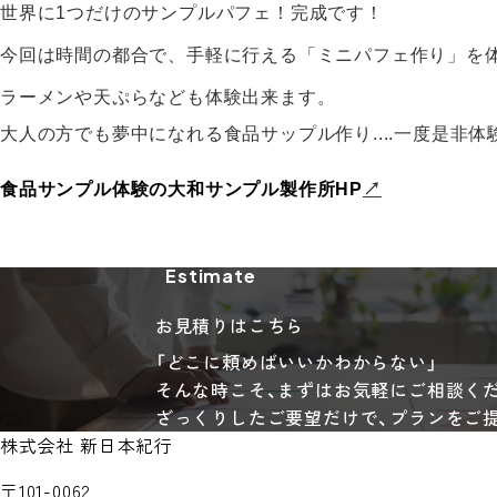
世界に1つだけのサンプルパフェ！完成です！
今回は時間の都合で、
手軽に行える
「ミニパフェ作り」を
ラーメンや天ぷらなども体験出来ます。
大人の方でも夢中になれる食品サップル作り....一度是非
食品サンプル体験の大和サンプル製作所HP
↗
Estimate
お見積りはこちら
「どこに頼めばいいかわからない」
そんな時こそ、まずはお気軽にご相談く
ざっくりしたご要望だけで、プランをご
株式会社 新日本紀行
〒101-0062