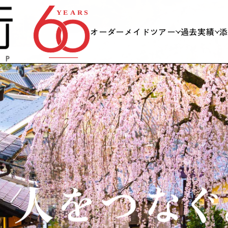
オーダーメイドツアー
過去実績
私たちができること
日帰り
当日までの流れ
社員旅
スキー
会議・
学校団
海外旅