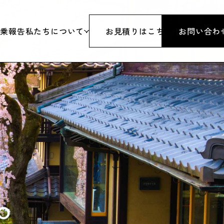
添乗報告
私たちについて
お見積りはこちら
お問い合わ
旅行
代表挨拶
行
沿革
&スノボツアー
会社概要
研修・パーティーイベント
アクセス
体
旅行業登録票
行
約款・条件書・その他