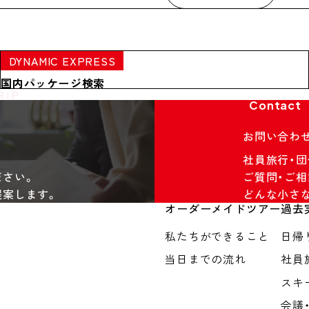
DYNAMIC EXPRESS
国内パッケージ検索
RIP
Contact
お問い合わ
社員旅行・
ださい。
ご質問・ご相
提案します。
どんな小さ
オーダーメイドツアー
過去
私たちができること
日帰
当日までの流れ
社員
スキ
会議