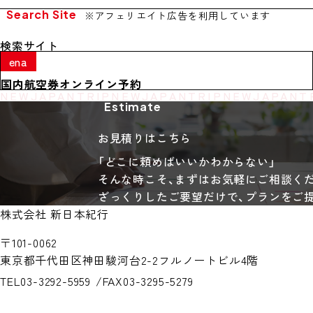
Search Site
※アフェリエイト広告を利用しています
検索サイト
ena
国内航空券オンライン予約
NEW
JAPAN
TRIP
NEW
JAPAN
TRIP
NEW
JAPAN
T
Estimate
お見積りはこちら
「どこに頼めばいいかわからない」
そんな時こそ、まずはお気軽にご相談く
ざっくりしたご要望だけで、プランをご
株式会社 新日本紀行
〒101-0062
東京都千代田区神田駿河台2-2
フルノートビル4階
TEL
03-3292-5959
FAX
03-3295-5279