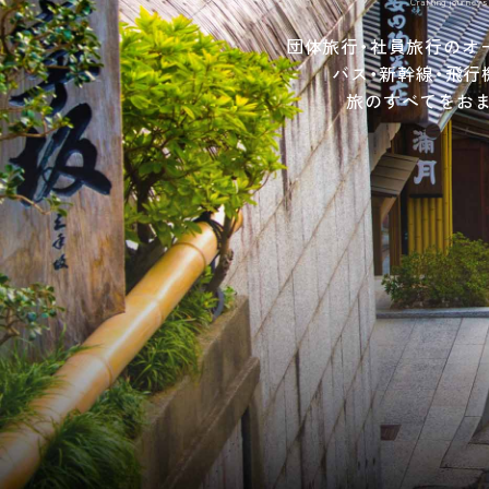
Crafting journeys
団体旅行・社員旅行のオ
バス・新幹線・飛行
旅のすべてをお