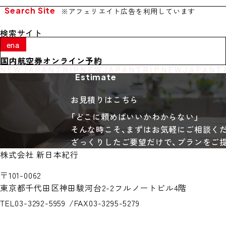
Search Site
※アフェリエイト広告を利用しています
検索サイト
ena
国内航空券オンライン予約
NEW
JAPAN
TRIP
NEW
JAPAN
TRIP
NEW
JAPAN
T
Estimate
お見積りはこちら
「どこに頼めばいいかわからない」
そんな時こそ、まずはお気軽にご相談く
ざっくりしたご要望だけで、プランをご
株式会社 新日本紀行
〒101-0062
東京都千代田区神田駿河台2-2
フルノートビル4階
TEL
03-3292-5959
FAX
03-3295-5279