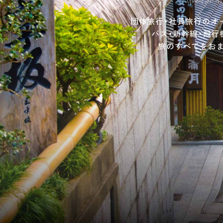
Crafting journeys
団体旅行・社員旅行のオ
バス・新幹線・飛行
旅のすべてをお