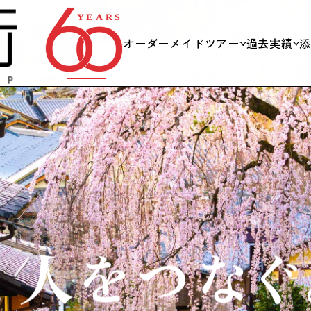
オーダーメイドツアー
過去実績
私たちができること
日帰り
当日までの流れ
社員旅
スキー
会議・
学校団
海外旅