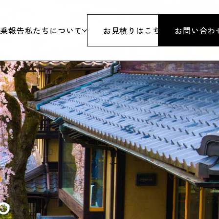
添乗報告
私たちについて
お見積りはこちら
お問い合わ
旅行
代表挨拶
行
沿革
&スノボツアー
会社概要
研修・パーティーイベント
アクセス
体
旅行業登録票
行
約款・条件書・その他