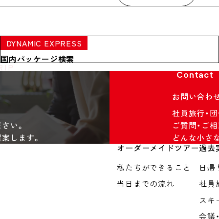
DYNAMIC EXPRESS
国内パッケージ検索
RIP
Contact
お問い合わ
社員旅行・
ださい。
ご質問・ご相
提案します。
どんな小さ
オーダーメイドツアー
過去
私たちができること
日帰
当日までの流れ
社員
スキ
会議